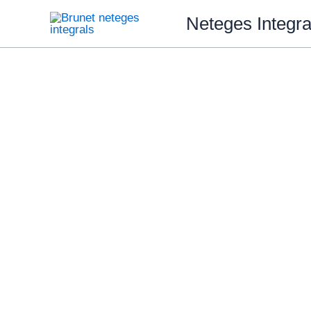
Ir
Neteges Integra
al
contenido