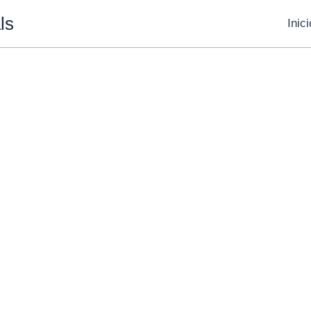
ls
Inici